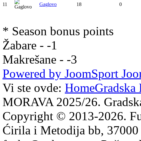
11
Gaglovo
18
0
* Season bonus points
Žabare - -1
Makrešane - -3
Powered by JoomSport Joom
Vi ste ovde:
Home
Gradska 
MORAVA 2025/26. Gradska
Copyright © 2013-2026. Fu
Ćirila i Metodija bb, 37000