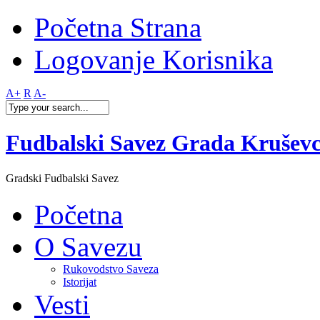
Početna Strana
Logovanje Korisnika
A+
R
A-
Fudbalski Savez Grada Krušev
Gradski Fudbalski Savez
Početna
O Savezu
Rukovodstvo Saveza
Istorijat
Vesti