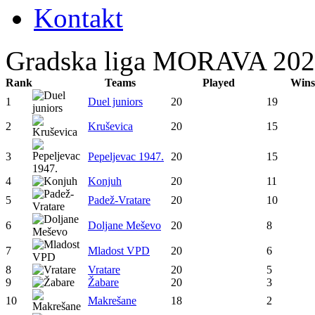
Kontakt
Gradska liga MORAVA 2025
Rank
Teams
Played
Win
1
Duel juniors
20
19
2
Kruševica
20
15
3
Pepeljevac 1947.
20
15
4
Konjuh
20
11
5
Padež-Vratare
20
10
6
Doljane Meševo
20
8
7
Mladost VPD
20
6
8
Vratare
20
5
9
Žabare
20
3
10
Makrešane
18
2