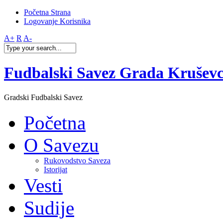
Početna Strana
Logovanje Korisnika
A+
R
A-
Fudbalski Savez Grada Krušev
Gradski Fudbalski Savez
Početna
O Savezu
Rukovodstvo Saveza
Istorijat
Vesti
Sudije