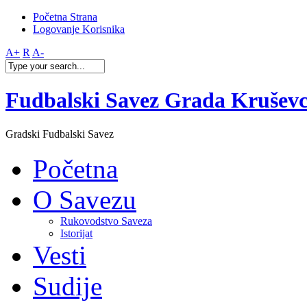
Početna Strana
Logovanje Korisnika
A+
R
A-
Fudbalski Savez Grada Krušev
Gradski Fudbalski Savez
Početna
O Savezu
Rukovodstvo Saveza
Istorijat
Vesti
Sudije