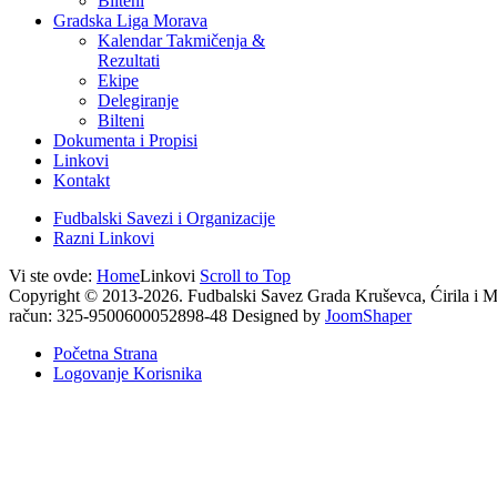
Bilteni
Gradska Liga Morava
Kalendar Takmičenja &
Rezultati
Ekipe
Delegiranje
Bilteni
Dokumenta i Propisi
Linkovi
Kontakt
Fudbalski Savezi i Organizacije
Razni Linkovi
Vi ste ovde:
Home
Linkovi
Scroll to Top
Copyright © 2013-2026. Fudbalski Savez Grada Kruševca, Ćirila i M
račun: 325-9500600052898-48 Designed by
JoomShaper
Početna Strana
Logovanje Korisnika