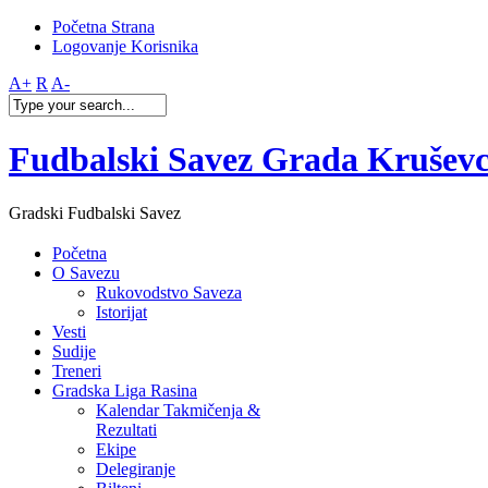
Početna Strana
Logovanje Korisnika
A+
R
A-
Fudbalski Savez Grada Krušev
Gradski Fudbalski Savez
Početna
O Savezu
Rukovodstvo Saveza
Istorijat
Vesti
Sudije
Treneri
Gradska Liga Rasina
Kalendar Takmičenja &
Rezultati
Ekipe
Delegiranje